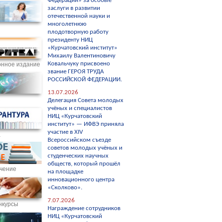
Федерации» за особые
заслуги в развитии
отечественной науки и
многолетнюю
плодотворную работу
президенту НИЦ
«Курчатовский институт»
Михаилу Валентиновичу
Ковальчуку присвоено
нное издание
звание ГЕРОЯ ТРУДА
РОССИЙСКОЙ ФЕДЕРАЦИИ.
13.07.2026
С
Делегация Совета молодых
учёных и специалистов
НИЦ «Курчатовский
институт» — ИФВЭ приняла
участие в XIV
а
Всероссийском съезде
советов молодых учёных и
студенческих научных
обществ, который прошёл
чение
на площадке
инновационного центра
«Сколково».
7.07.2026
нкурсы
Награждение сотрудников
НИЦ «Курчатовский