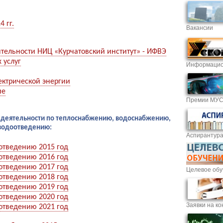
 гг.
Вакансии
тельности НИЦ «Курчатовский институт» - ИФВЭ
 услуг
Информацио
ектрической энергии
ие
Премии МУ
 деятельности по теплоснабжению, водоснабжению,
водоотведению:
Аспирантур
отведению 2015 год
отведению 2016 год
отведению 2017 год
Целевое обу
отведению 2018 год
отведению 2019 год
отведению 2020 год
Заявки на ко
отведению 2021 год