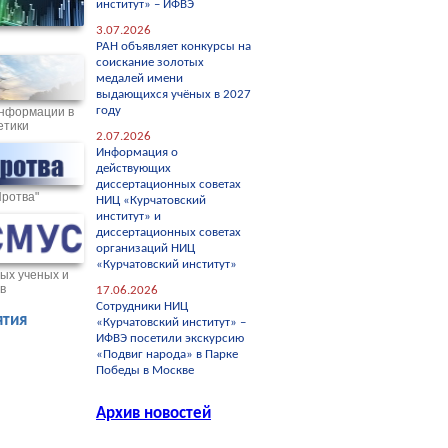
институт» – ИФВЭ
3.07.2026
РАН объявляет конкурсы на
соискание золотых
медалей имени
выдающихся учёных в 2027
году
нформации в
етики
2.07.2026
Информация о
действующих
диссертационных советах
Протва"
НИЦ «Курчатовский
институт» и
диссертационных советах
организаций НИЦ
«Курчатовский институт»
ых ученых и
в
17.06.2026
Сотрудники НИЦ
тия
«Курчатовский институт» –
ИФВЭ посетили экскурсию
«Подвиг народа» в Парке
Победы в Москве
Архив новостей