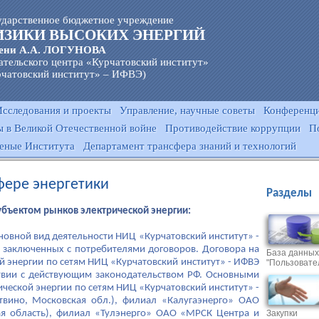
ударственное бюджетное учреждение
ИЗИКИ ВЫСОКИХ ЭНЕРГИЙ
ени А.А. ЛОГУНОВА
ательского центра «Курчатовский институт»
чатовский институт» – ИФВЭ)
Исследования и проекты
Управление, научные советы
Конференци
 в Великой Отечественной войне
Противодействие коррупции
П
еные Института
Департамент трансфера знаний и технологий
фере энергетики
Разделы
бъектом рынков электрической энергии:
новной вид деятельности НИЦ «Курчатовский институт» -
 заключенных с потребителями договоров. Договора на
База данных
ой энергии по сетям НИЦ «Курчатовский институт» - ИФВЭ
"Пользовате
ствии с действующим законодательством РФ. Основными
ической энергии по сетям НИЦ «Курчатовский институт» -
вино, Московская обл.), филиал «Калугаэнерго» ОАО
Закупки
я область), филиал «Тулэнерго» ОАО «МРСК Центра и