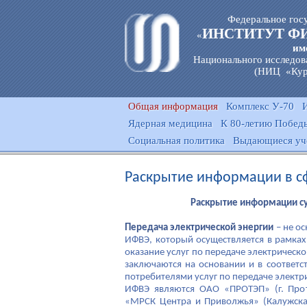
Федеральное гос
ИНСТИТУТ Ф
«
им
Национального исследов
(НИЦ «Кур
Общая информация
Комплекс У-70
Ядерная медицина
К 80-летию Победы
Социальная политика
Выдающиеся уч
Раскрытие информации в с
Раскрытие информации су
Передача электрической энергии
– не ос
ИФВЭ, который осуществляется в рамках
оказание услуг по передаче электрическ
заключаются на основании и в соответ
потребителями услуг по передаче электр
ИФВЭ являются ОАО «ПРОТЭП» (г. Прот
«МРСК Центра и Приволжья» (Калужска