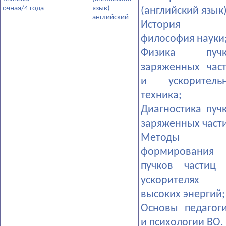
очная/4 года
язык) -
(английский язык)
английский
­История
философия науки
­Физика пучк
заряженных час
и ускорительн
техника;
­Диагностика пуч
заряженных част
­Методы
формирования
пучков частиц
ускорителях
высоких энергий;
­Основы педагог
и психологии ВО.