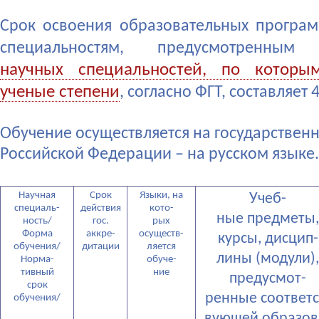
Срок освоения образовательных програ
специальностям, предусмотренны
научных специальностей, по которы
ученые степени
, согласно ФГТ, составляет 4
Обучение осуществляется на государствен
Российской Федерации – на русском языке.
Научная
Срок
Языки, на
Учеб-
специаль-
действия
кото-
ные предметы,
ность/
гос.
рых
Форма
аккре-
осуществ-
курсы, дисцип-
обучения/
дитации
ляется
лины (модули),
Норма-
обуче-
тивный
ние
предусмот-
срок
ренные соответс
обучения/
вующей образов