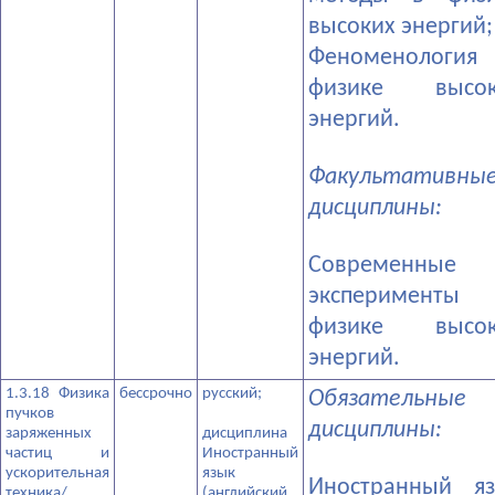
высоких энергий;
­Феноменологи
физике высок
энергий.
Факультативны
дисциплины:
­Современные
эксперименты
физике высок
энергий.
1.3.18 Физика
бессрочно
­русский;
Обязательные
пучков
дисциплины:
заряженных
­дисциплина
частиц и
Иностранный
ускорительная
язык
­Иностранный я
техника/
(английский