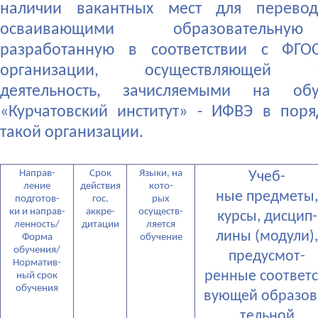
наличии вакантных мест для перевод
осваивающими образовательну
разработанную в соответствии с ФГО
организации, осуществляющей об
деятельность, зачисляемыми на о
«Курчатовский институт» - ИФВЭ в пор
такой организации.
Направ-
Срок
Языки, на
Учеб-
ление
действия
кото-
ные предметы,
подготов-
гос.
рых
ки и направ-
аккре-
осуществ-
курсы, дисцип-
ленность/
дитации
ляется
лины (модули),
Форма
обучение
обучения/
предусмот-
Норматив-
ренные соответс
ный срок
обучения
вующей образов
тельной