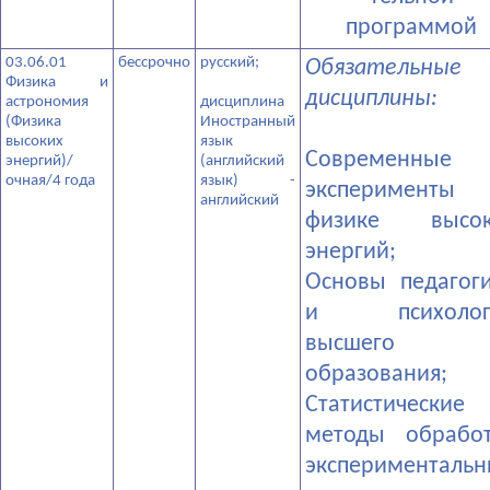
программой
03.06.01
бессрочно
­русский;
Обязательные
Физика и
дисциплины:
астрономия
­дисциплина
(Физика
Иностранный
высоких
язык
­Современные
энергий)/
(английский
очная/4 года
язык) -
эксперименты
английский
физике высок
энергий;
­Основы педагог
и психолог
высшего
образования;
­Статистические
методы обрабо
экспериментальн