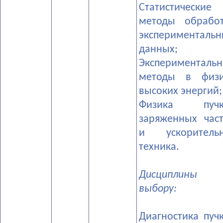
­Статистические
методы обрабо
экспериментальн
данных;
­Эксперименталь
методы в физи
высоких энергий;
­Физика пучк
заряженных час
и ускорительн
техника.
Дисциплины 
выбору:
­Диагностика пуч