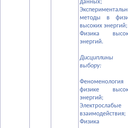
данных;
­Эксперименталь
методы в физи
высоких энергий;
­Физика высок
энергий.
Дисциплины 
выбору:
­Феноменологи
физике высок
энергий;
­Электрослабые
взаимодействия;
­Физика 