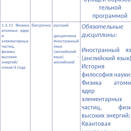
тельной
программой
1.3.15 Физика
бессрочно
­русский;
Обязательные
атомных ядер
дисциплины:
и
­дисциплина
элементарных
Иностранный
частиц,
язык
­Иностранный я
физика
(английский
высоких
язык) -
(английский язык)
энергий/
английский
­История
очная/4 года
философия науки
­Физика атомн
ядер 
элементарных
частиц, физи
высоких энергий;
­Квантовая