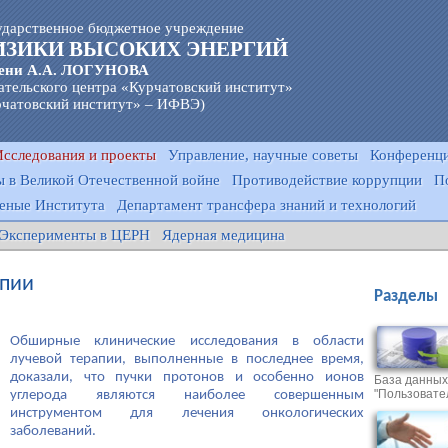
ударственное бюджетное учреждение
ИЗИКИ ВЫСОКИХ ЭНЕРГИЙ
ени А.А. ЛОГУНОВА
ательского центра «Курчатовский институт»
чатовский институт» – ИФВЭ)
Исследования и проекты
Управление, научные советы
Конференци
 в Великой Отечественной войне
Противодействие коррупции
П
еные Института
Департамент трансфера знаний и технологий
Эксперименты в ЦЕРН
Ядерная медицина
апии
Разделы
Обширные клинические исследования в области
лучевой терапии, выполненные в последнее время,
доказали, что пучки протонов и особенно ионов
База данных
"Пользовате
углерода являются наиболее совершенным
инструментом для лечения онкологических
заболеваний.