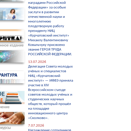
наградами Российской
Федерации» за особые
заслуги в развитии
отечественной науки и
многолетнюю
плодотворную работу
президенту НИЦ
«Курчатовский институт»
Михаилу Валентиновичу
Ковальчуку присвоено
нное издание
звание ГЕРОЯ ТРУДА
РОССИЙСКОЙ ФЕДЕРАЦИИ.
13.07.2026
С
Делегация Совета молодых
учёных и специалистов
НИЦ «Курчатовский
институт» — ИФВЭ приняла
участие в XIV
а
Всероссийском съезде
советов молодых учёных и
студенческих научных
обществ, который прошёл
чение
на площадке
инновационного центра
«Сколково».
7.07.2026
нкурсы
Награждение сотрудников