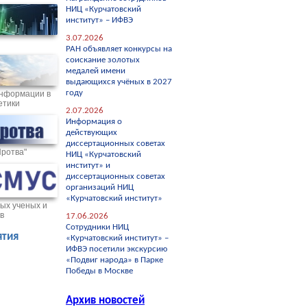
НИЦ «Курчатовский
институт» – ИФВЭ
3.07.2026
РАН объявляет конкурсы на
соискание золотых
медалей имени
выдающихся учёных в 2027
году
нформации в
етики
2.07.2026
Информация о
действующих
диссертационных советах
Протва"
НИЦ «Курчатовский
институт» и
диссертационных советах
организаций НИЦ
«Курчатовский институт»
ых ученых и
в
17.06.2026
Сотрудники НИЦ
тия
«Курчатовский институт» –
ИФВЭ посетили экскурсию
«Подвиг народа» в Парке
Победы в Москве
Архив новостей