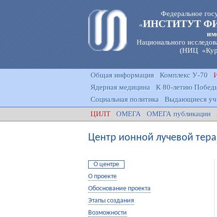
Федеральное гос
ИНСТИТУТ Ф
«
им
Национального исследов
(НИЦ «Кур
Общая информация
Комплекс У-70
Ядерная медицина
К 80-летию Победы
Социальная политика
Выдающиеся уч
ЦИЛТ
ОМЕГА
ОМЕГА публикации
Центр ионной лучевой тер
О центре
О проекте
Обоснование проекта
Этапы создания
Возможности