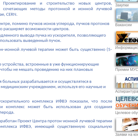
Проектирование и строительство новых центров,
Закупки
сочетающих методы протонной и ионной лучевой
ае, CERN.
ентре, помимо пучков ионов углерода, пучков протонов
Вакансии
но расширяет возможности центров.
дленного вывода пучка из ускорителя, позволяющего
спользовать выведенный пучок.
Информацио
он-ионной лучевой терапии может быть существенно (5-
е устройства, встроенные в уже функционирующие
Премии МУ
, чтобы не мешать проведению на них плановых
 больных разрабатывается и осуществлятеся в
медицинским учреждением, используя его научные и
Аспирантур
скорительного комплекса ИФВЭ показали, что после
ии комплекс может быть использован для создания
лерода.
Целевое обу
работан Проект Центра протон-ионной лучевой терапии
комплекса ИФВЭ, имеющий существенную социальную
Заявки на ко