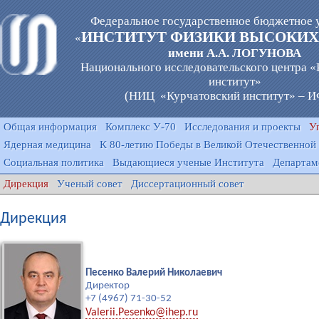
Федеральное государственное бюджетное 
ИНСТИТУТ ФИЗИКИ ВЫСОКИХ
«
имени А.А. ЛОГУНОВА
Национального исследовательского центра 
институт»
(НИЦ «Курчатовский институт» – 
Общая информация
Комплекс У-70
Исследования и проекты
У
Ядерная медицина
К 80-летию Победы в Великой Отечественной
Социальная политика
Выдающиеся ученые Института
Департам
Дирекция
Ученый совет
Диссертационный совет
Дирекция
Песенко Валерий Николаевич
Директор
+7 (4967) 71-30-52
Valerii.Pesenko@ihep.ru