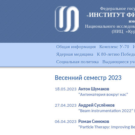
Федеральное гос
ИНСТИТУТ Ф
«
им
Национального исследов
(НИЦ «Кур
Общая информация
Комплекс У-70
Ядерная медицина
К 80-летию Победы
Социальная политика
Выдающиеся уч
Весенний семестр 2023
18.05.2023
Антон Шумаков
"Антиматерия вокруг нас"
27.04.2023
Андрей Суслёнков
"Beam instrumentation 2022"
06.04.2023
Роман Синюков
"Particle Therapy: Improving Be