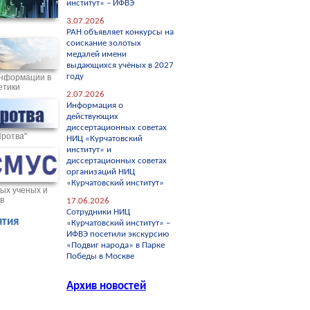
институт» – ИФВЭ
3.07.2026
РАН объявляет конкурсы на
соискание золотых
медалей имени
выдающихся учёных в 2027
году
нформации в
етики
2.07.2026
Информация о
действующих
диссертационных советах
Протва"
НИЦ «Курчатовский
институт» и
диссертационных советах
организаций НИЦ
«Курчатовский институт»
ых ученых и
в
17.06.2026
Сотрудники НИЦ
тия
«Курчатовский институт» –
ИФВЭ посетили экскурсию
«Подвиг народа» в Парке
Победы в Москве
Архив новостей