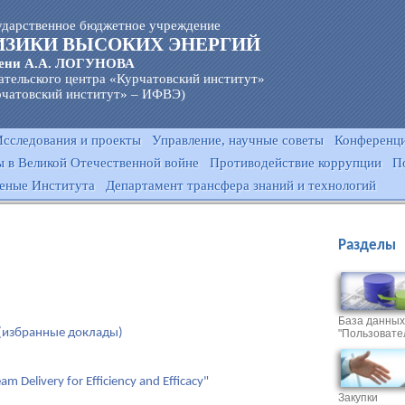
ударственное бюджетное учреждение
ИЗИКИ ВЫСОКИХ ЭНЕРГИЙ
ени А.А. ЛОГУНОВА
ательского центра «Курчатовский институт»
чатовский институт» – ИФВЭ)
Исследования и проекты
Управление, научные советы
Конференци
 в Великой Отечественной войне
Противодействие коррупции
П
еные Института
Департамент трансфера знаний и технологий
Разделы
База данных
 (избранные доклады)
"Пользовате
am Delivery for Efficiency and Efficacy"
Закупки