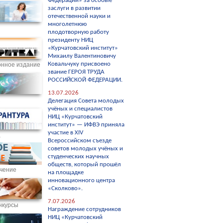
Федерации» за особые
заслуги в развитии
отечественной науки и
многолетнюю
плодотворную работу
президенту НИЦ
«Курчатовский институт»
Михаилу Валентиновичу
Ковальчуку присвоено
нное издание
звание ГЕРОЯ ТРУДА
РОССИЙСКОЙ ФЕДЕРАЦИИ.
13.07.2026
С
Делегация Совета молодых
учёных и специалистов
НИЦ «Курчатовский
институт» — ИФВЭ приняла
участие в XIV
а
Всероссийском съезде
советов молодых учёных и
студенческих научных
обществ, который прошёл
чение
на площадке
инновационного центра
«Сколково».
7.07.2026
нкурсы
Награждение сотрудников
НИЦ «Курчатовский