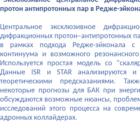
"Эксклюзивное центральное дифракци
протон антипротонных пар в Редже-эйко
Центральное эксклюзивное дифракци
дифракционных протон–антипротонных па
в рамках подхода Редже-эйконала с 
континуума и возможного резонансного 
Используется простая модель со "скал
Данные ISR и STAR анализируются и 
теоретическими предсказаниями. Так
некоторые прогнозы для БАК при энерги
обсуждаются возможные нюансы, пробле
исследований этого процесса на совре
адронных коллайдерах.